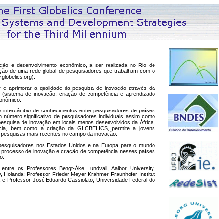
vação e desenvolvimento econômico, a ser realizada no Rio de
ação de uma rede global de pesquisadores que trabalham com o
globelics.org
).
er e aprimorar a qualidade da pesquisa de inovação através da
s (sistema de inovação, criação de competência e aprendizado
conômico.
 o intercâmbio de conhecimentos entre pesquisadores de países
 número significativo de pesquisadores individuais assim como
esquisa de inovação em locais menos desenvolvidos da África,
ência, bem como a criação da GLOBELICS, permite a jovens
s pesquisas mais recentes no campo da inovação.
 pesquisadores nos Estados Unidos e na Europa para o mundo
 processo de inovação e criação de competência nesses países
o.
ntre os Professores Bengt-Åke Lundvall, Aalbor University,
, Holanda; Professor Frieder Meyer Krahmer, Fraunhofer Institut
; e Professor José Eduardo Cassiolato, Universidade Federal do