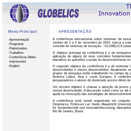
Menu Principal
APRESENTAÇÃO
·
A conferência internacional sobre sistemas de ino
Apresentação
Janeiro de 2 a 5 de novembro de 2003, marca a cri
·
Programa
conceito de sistemas de inovação – GLOBELICS (
www.
·
Palestrantes
·
O objetivo principal da conferência é o de enriquec
Trabalhos
aplicação de alguns de seus conceitos fundamentai
·
Conferência Slides
interativo) às questões cruciais do desenvolvimento e
·
Impressões
·
English
O segundo objetivo da conferência é o de estimular
desenvolvidos e menos desenvolvidos. Atualmente um
grupos de pesquisa estão trabalhando no campo da p
América Latina, Ásia e Leste Europeu. A confer
pesquisadores e alunos de doutorado acesso direto à
Um terceiro objetivo é chamar a atenção de jovens
menos desenvolvido. A discussão sobre como se dá o
ajuda na renovação das estratégias de desenvolviment
A conferência está sendo organizada em conjunto e
Dinamarca; Professor Luc Soete, Maastricht University
für Systemtechnik und Innovationforschung, Alemanha
Rio de Janeiro, Brasil.