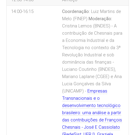
14:00-16:15
Coordenação:
Luiz Martins de
Melo (FINEP)
Moderação:
Cristina Lemos (BNDES)
- A
contribuição de Chesnais para
a Economia Industrial e da
Tecnologia no contexto da 3ª
Revolução Industrial e sob
dominância das finanças -
Luciano Coutinho (BNDES),
Mariano Laplane (CGEE) e Ana
Lucia Gonçalves da Silva
(UNICAMP)
-
Empresas
Transnacionais e o
desenvolvimento tecnológico
brasileiro: uma análise a partir
das contribuições de François
Chesnais - José E Cassiolato
(RedeSist, UFRJ), Graziela