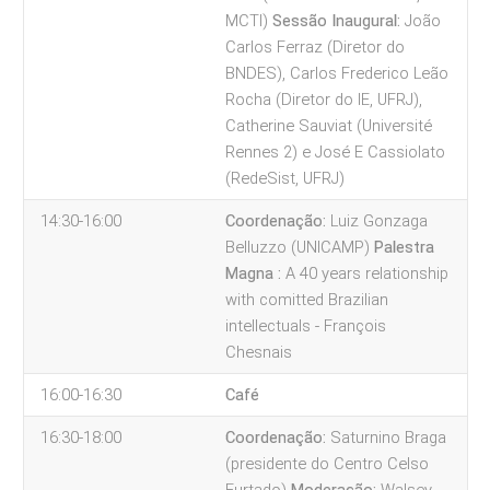
MCTI)
Sessão Inaugural:
João
Carlos Ferraz (Diretor do
BNDES), Carlos Frederico Leão
Rocha (Diretor do IE, UFRJ),
Catherine Sauviat (Université
Rennes 2) e José E Cassiolato
(RedeSist, UFRJ)
14:30-16:00
Coordenação:
Luiz Gonzaga
Belluzzo (UNICAMP)
Palestra
Magna :
A 40 years relationship
with comitted Brazilian
intellectuals - François
Chesnais
16:00-16:30
Café
16:30-18:00
Coordenação:
Saturnino Braga
(presidente do Centro Celso