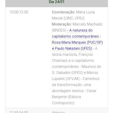
Dia 24/01
10:00-12:30
Coordenação:
Maria Lucia
Maciel (LIINC, UFRJ)
Moderação:
Marcelo Machado
(BNDES)
- A natureza do
capitalismo contemporâneo -
Rosa Maria Marques (PUC/SP)
e Paulo Nakatani (UFES)
- A
teoria marxista, François
Chesnais e o capitalismo
contemporâneo - Mauricio de
S. Sabadini (UFES) e Márcio
Lupatini (UFVJM)
- Caminhos
da transformação: uma
abordagem teórica - Cesar
Benjamin (Editora
Contraponto)
12:30-14:00
Almoço