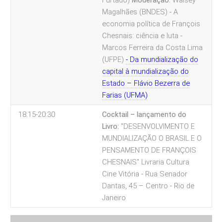
Furtado)
Moderação:
Walsey
Magalhães (BNDES)
- A
economia política de François
Chesnais: ciência e luta -
Marcos Ferreira da Costa Lima
(UFPE)
- Da mundialização do
capital à mundialização do
Estado – Flávio Bezerra de
Farias (UFMA)
18:15-20:30
Cocktail – lançamento do
Livro:
"DESENVOLVIMENTO E
MUNDIALIZAÇÃO O BRASIL E O
PENSAMENTO DE FRANÇOIS
CHESNAIS"
Livraria Cultura
Cine Vitória - Rua Senador
Dantas, 45 – Centro - Rio de
Janeiro