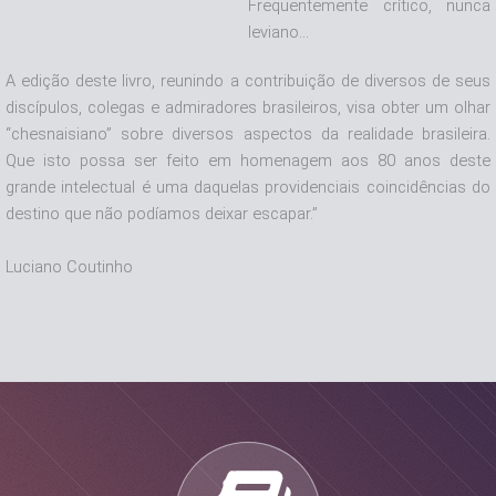
Frequentemente crítico, nunca
leviano...
A edição deste livro, reunindo a contribuição de diversos de seus
discípulos, colegas e admiradores brasileiros, visa obter um olhar
“chesnaisiano” sobre diversos aspectos da realidade brasileira.
Que isto possa ser feito em homenagem aos 80 anos deste
grande intelectual é uma daquelas providenciais coincidências do
destino que não podíamos deixar escapar.”
Luciano Coutinho