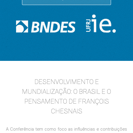
DESENVOLVIMENTO E
MUNDIALIZAÇÃO: O BRASIL E O
PENSAMENTO DE FRANÇOIS
CHESNAIS
A Conferência tem como foco as influências e contribuições