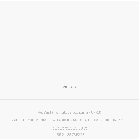
Visitas:
RedeSist (Instituto de Economia - UFRJ)
Campus Praia Vermelha Av. Pasteur, 250 - Urca Rio de Janeiro - RJ Brasil
www.redesist.ie.ufrj.br
+55-21 38735278