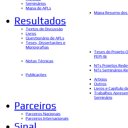
Seminários
Mapa de APLs
Mapa Resumo dos 
Resultados
Textos de Discussão
Livros
Questionário de APLs
Teses, Dissertações e
Monografias
Teses do Projeto 
PEPI-Br
Notas Técnicas
NTs Projetos Rede
NTs Seminários Re
Publicações
Artigos
Outros
Livros e Capítulo d
Trabalhos Aprese
Seminário
Parceiros
Parceiros Nacionais
Parceiros Internacionais
Sinal