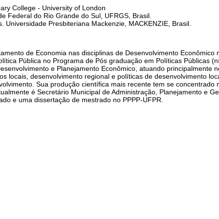
y College - University of London
e Federal do Rio Grande do Sul, UFRGS, Brasil.
. Universidade Presbiteriana Mackenzie, MACKENZIE, Brasil.
rtamento de Economia nas disciplinas de Desenvolvimento Econômico 
olítica Pública no Programa de Pós graduação em Políticas Públicas (n
esenvolvimento e Planejamento Econômico, atuando principalmente n
os locais, desenvolvimento regional e políticas de desenvolvimento lo
volvimento. Sua produção científica mais recente tem se concentrado n
ualmente é Secretário Municipal de Administração, Planejamento e Ges
orado e uma dissertação de mestrado no PPPP-UFPR.