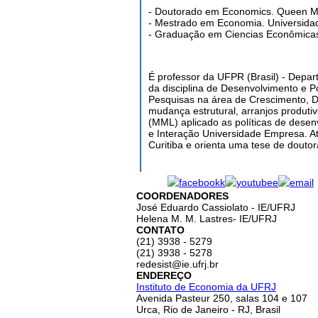
- Doutorado em Economics. Queen Mar
- Mestrado em Economia. Universidad
- Graduação em Ciencias Econômicas
É professor da UFPR (Brasil) - Depa
da disciplina de Desenvolvimento e P
Pesquisas na área de Crescimento, D
mudança estrutural, arranjos produtiv
(MML) aplicado as políticas de desen
e Interação Universidade Empresa. At
Curitiba e orienta uma tese de dout
COORDENADORES
José Eduardo Cassiolato - IE/UFRJ
Helena M. M. Lastres- IE/UFRJ
CONTATO
(21) 3938 - 5279
(21) 3938 - 5278
redesist@ie.ufrj.br
ENDEREÇO
Instituto de Economia da UFRJ
Avenida Pasteur 250, salas 104 e 107
Urca, Rio de Janeiro - RJ, Brasil