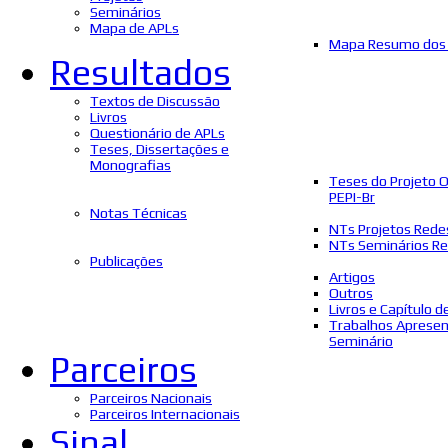
Seminários
Mapa de APLs
Mapa Resumo dos 
Resultados
Textos de Discussão
Livros
Questionário de APLs
Teses, Dissertações e
Monografias
Teses do Projeto 
PEPI-Br
Notas Técnicas
NTs Projetos Rede
NTs Seminários Re
Publicações
Artigos
Outros
Livros e Capítulo d
Trabalhos Aprese
Seminário
Parceiros
Parceiros Nacionais
Parceiros Internacionais
Sinal