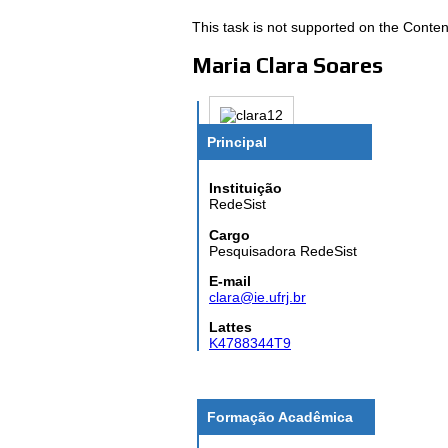
This task is not supported on the Conten
Maria Clara Soares
Principal
Instituição
RedeSist
Cargo
Pesquisadora RedeSist
E-mail
clara@ie.ufrj.br
Lattes
K4788344T9
Formação Acadêmica