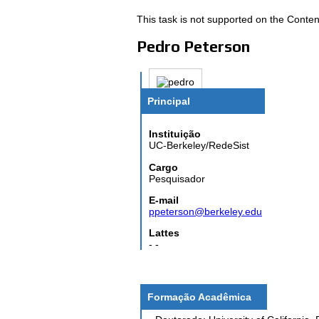
This task is not supported on the Conten
Pedro Peterson
Principal
Instituição
UC-Berkeley/RedeSist
Cargo
Pesquisador
E-mail
ppeterson@berkeley.edu
Lattes
- -
Formação Acadêmica