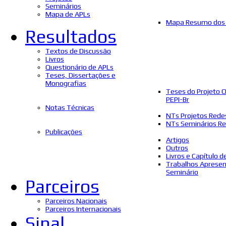
Seminários
Mapa de APLs
Mapa Resumo dos 
Resultados
Textos de Discussão
Livros
Questionário de APLs
Teses, Dissertações e
Monografias
Teses do Projeto 
PEPI-Br
Notas Técnicas
NTs Projetos Rede
NTs Seminários Re
Publicações
Artigos
Outros
Livros e Capítulo d
Trabalhos Aprese
Seminário
Parceiros
Parceiros Nacionais
Parceiros Internacionais
Sinal