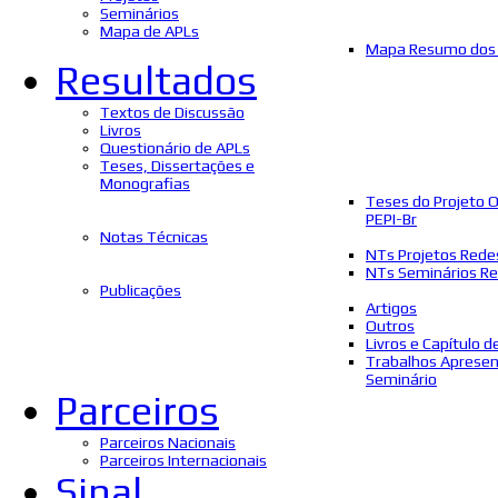
Seminários
Mapa de APLs
Mapa Resumo dos 
Resultados
Textos de Discussão
Livros
Questionário de APLs
Teses, Dissertações e
Monografias
Teses do Projeto 
PEPI-Br
Notas Técnicas
NTs Projetos Rede
NTs Seminários Re
Publicações
Artigos
Outros
Livros e Capítulo d
Trabalhos Aprese
Seminário
Parceiros
Parceiros Nacionais
Parceiros Internacionais
Sinal