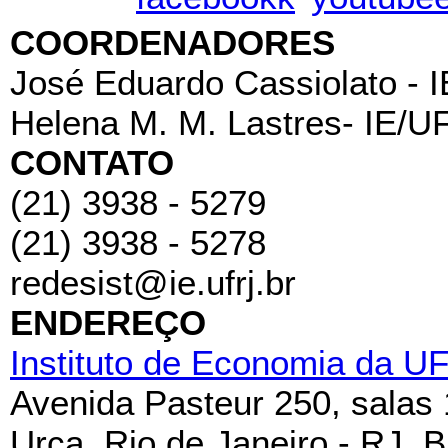
COORDENADORES
José Eduardo Cassiolato - 
Helena M. M. Lastres- IE/U
CONTATO
(21) 3938 - 5279
(21) 3938 - 5278
redesist@ie.ufrj.br
ENDEREÇO
Instituto de Economia da U
Avenida Pasteur 250, salas
Urca, Rio de Janeiro - RJ, B