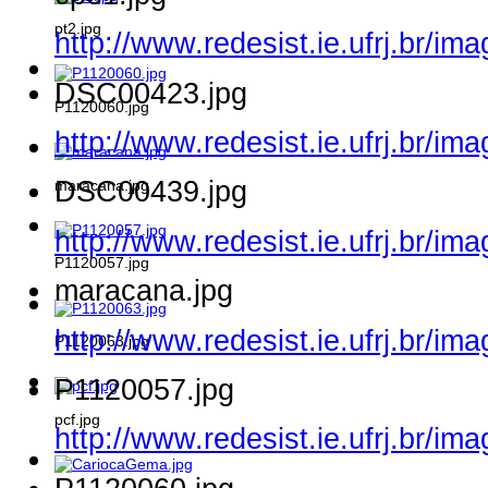
pt2.jpg
http://www.redesist.ie.ufrj.br/i
DSC00423.jpg
P1120060.jpg
http://www.redesist.ie.ufrj.br/
DSC00439.jpg
maracana.jpg
http://www.redesist.ie.ufrj.br/
P1120057.jpg
maracana.jpg
http://www.redesist.ie.ufrj.br/i
P1120063.jpg
P1120057.jpg
pcf.jpg
http://www.redesist.ie.ufrj.br/i