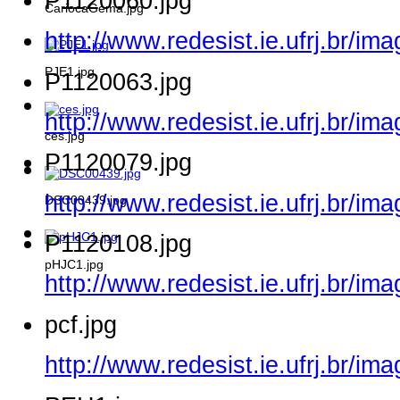
P1120060.jpg
CariocaGema.jpg
http://www.redesist.ie.ufrj.br/i
PJE1.jpg
P1120063.jpg
http://www.redesist.ie.ufrj.br/i
ces.jpg
P1120079.jpg
http://www.redesist.ie.ufrj.br/i
DSC00439.jpg
P1120108.jpg
pHJC1.jpg
http://www.redesist.ie.ufrj.br/i
pcf.jpg
http://www.redesist.ie.ufrj.br/im