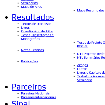
Seminários
Mapa de APLs
Mapa Resumo dos 
Resultados
Textos de Discussão
Livros
Questionário de APLs
Teses, Dissertações e
Monografias
Teses do Projeto 
PEPI-Br
Notas Técnicas
NTs Projetos Rede
NTs Seminários Re
Publicações
Artigos
Outros
Livros e Capítulo d
Trabalhos Aprese
Seminário
Parceiros
Parceiros Nacionais
Parceiros Internacionais
Sinal