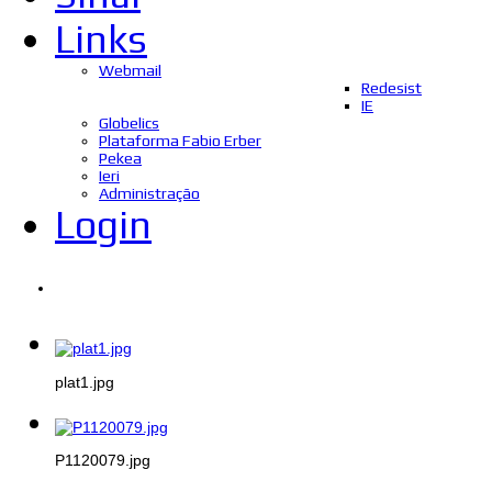
Links
Webmail
Redesist
IE
Globelics
Plataforma Fabio Erber
Pekea
Ieri
Administração
Login
plat1.jpg
P1120079.jpg