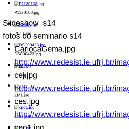
P1120108.jpg
Slideshow_s14
PEH1.jpg
fotos do seminario s14
CariocaGema.jpg
DSC00423.jpg
http://www.redesist.ie.ufrj.br/
cej.jpg
cej.jpg
http://www.redesist.ie.ufrj.br/im
ZM1.jpg
ces.jpg
http://www.redesist.ie.ufrj.br/i
cpo1.jpg
cpo1.jpg