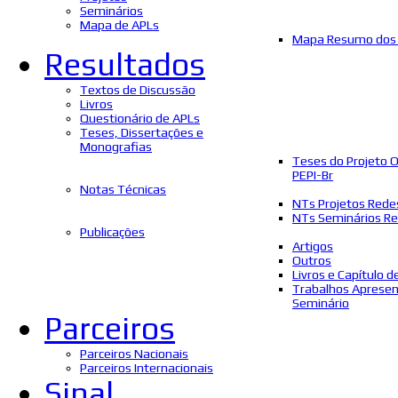
Seminários
Mapa de APLs
Mapa Resumo dos 
Resultados
Textos de Discussão
Livros
Questionário de APLs
Teses, Dissertações e
Monografias
Teses do Projeto 
PEPI-Br
Notas Técnicas
NTs Projetos Rede
NTs Seminários Re
Publicações
Artigos
Outros
Livros e Capítulo d
Trabalhos Aprese
Seminário
Parceiros
Parceiros Nacionais
Parceiros Internacionais
Sinal