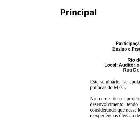
Principal
Participaçã
Ensino e Pes
Rio d
Local: Auditório
Rua Dr.
Este seminário se apoi
políticas do MEC.
No cerne desse projet
desenvolvimento tendo
considerando que nesse l
e experiências úteis ao d