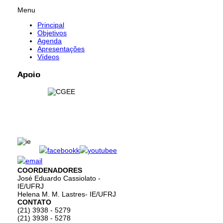
Menu
Principal
Objetivos
Agenda
Apresentações
Vídeos
Apoio
COORDENADORES
José Eduardo Cassiolato -
IE/UFRJ
Helena M. M. Lastres- IE/UFRJ
CONTATO
(21) 3938 - 5279
(21) 3938 - 5278