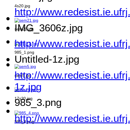
4s20.jpg
http://www.redesist.ie.uf
IMG_3606z.jpg
sem21.jpg
http://www.redesist.ie.u
985_1.png
Untitled-1z.jpg
http://www.redesist.ie.ufr
sem5.jpg
1z.jpg
17s20.jpg
985_3.png
http://www.redesist.ie.uf
985_4.png