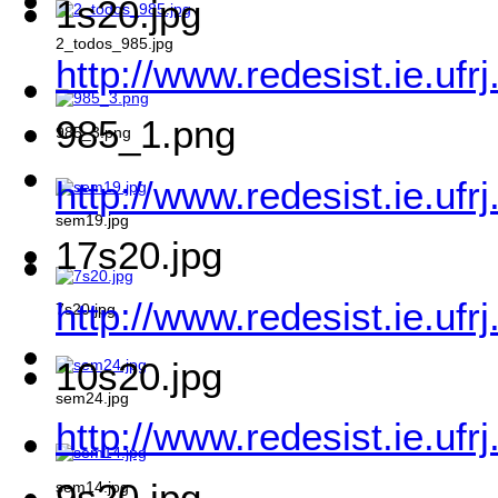
1s20.jpg
2_todos_985.jpg
http://www.redesist.ie.uf
985_1.png
985_3.png
http://www.redesist.ie.uf
sem19.jpg
17s20.jpg
http://www.redesist.ie.uf
7s20.jpg
10s20.jpg
sem24.jpg
http://www.redesist.ie.uf
9s20.jpg
sem14.jpg