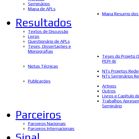
Seminários
Mapa de APLs
Mapa Resumo dos 
Resultados
Textos de Discussão
Livros
Questionário de APLs
Teses, Dissertações e
Monografias
Teses do Projeto 
PEPI-Br
Notas Técnicas
NTs Projetos Rede
NTs Seminários Re
Publicações
Artigos
Outros
Livros e Capítulo d
Trabalhos Aprese
Seminário
Parceiros
Parceiros Nacionais
Parceiros Internacionais
Sinal