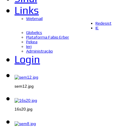
Links
Webmail
Redesist
IE
Globelics
Plataforma Fabio Erber
Pekea
Ieri
Administração
Login
sem12.jpg
16s20.jpg