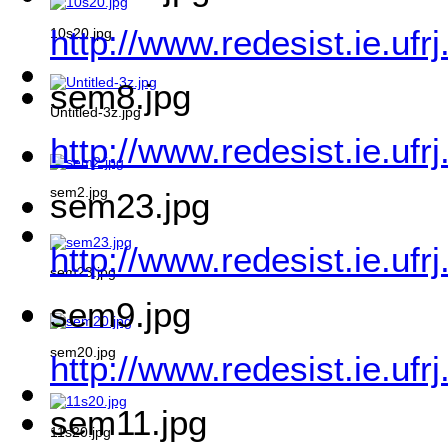
http://www.redesist.ie.uf
10s20.jpg
sem8.jpg
Untitled-3z.jpg
http://www.redesist.ie.uf
sem2.jpg
sem23.jpg
http://www.redesist.ie.uf
sem23.jpg
sem9.jpg
sem20.jpg
http://www.redesist.ie.uf
sem11.jpg
11s20.jpg