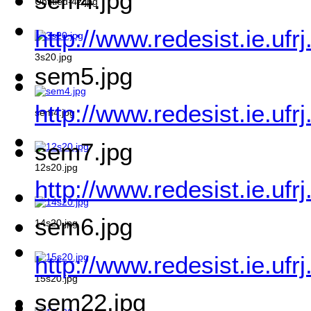
sem4.jpg
Untitled-4z.jpg
http://www.redesist.ie.uf
3s20.jpg
sem5.jpg
http://www.redesist.ie.uf
sem4.jpg
sem7.jpg
12s20.jpg
http://www.redesist.ie.uf
sem6.jpg
14s20.jpg
http://www.redesist.ie.uf
15s20.jpg
sem22.jpg