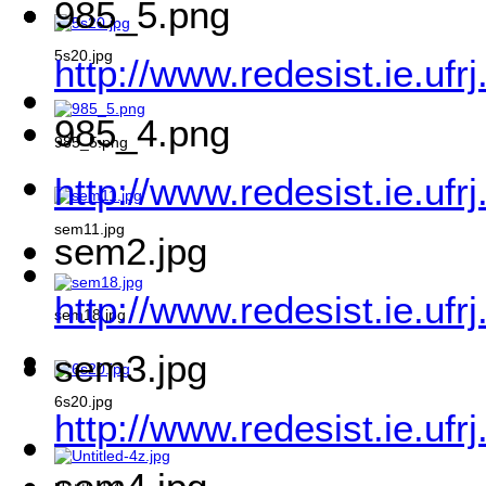
985_5.png
5s20.jpg
http://www.redesist.ie.uf
985_4.png
985_5.png
http://www.redesist.ie.uf
sem11.jpg
sem2.jpg
http://www.redesist.ie.uf
sem18.jpg
sem3.jpg
6s20.jpg
http://www.redesist.ie.uf