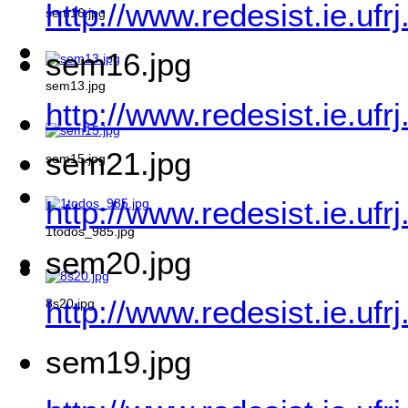
http://www.redesist.ie.uf
sem16.jpg
sem16.jpg
sem13.jpg
http://www.redesist.ie.uf
sem21.jpg
sem15.jpg
http://www.redesist.ie.uf
1todos_985.jpg
sem20.jpg
http://www.redesist.ie.uf
8s20.jpg
sem19.jpg