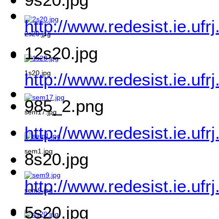
http://www.redesist.ie.uf
2s20.jpg
12s20.jpg
1s20.jpg
http://www.redesist.ie.uf
985_2.png
sem17.jpg
http://www.redesist.ie.uf
sem1.jpg
8s20.jpg
http://www.redesist.ie.uf
sem9.jpg
5s20.jpg