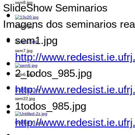
sem8.jpg
SlideShow Seminarios
Imagens dos seminarios real
13s20.jpg
sem1.jpg
sem7.jpg
http://www.redesist.ie.uf
2_todos_985.jpg
sem6.jpg
http://www.redesist.ie.uf
sem22.jpg
1todos_985.jpg
http://www.redesist.ie.uf
Untitled-2z.jpg