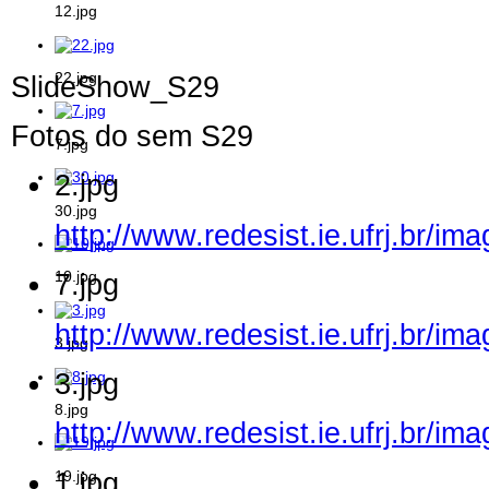
12.jpg
22.jpg
SlideShow_S29
Fotos do sem S29
7.jpg
2.jpg
30.jpg
http://www.redesist.ie.ufrj.br/im
10.jpg
7.jpg
http://www.redesist.ie.ufrj.br/im
3.jpg
3.jpg
8.jpg
http://www.redesist.ie.ufrj.br/im
19.jpg
1.jpg