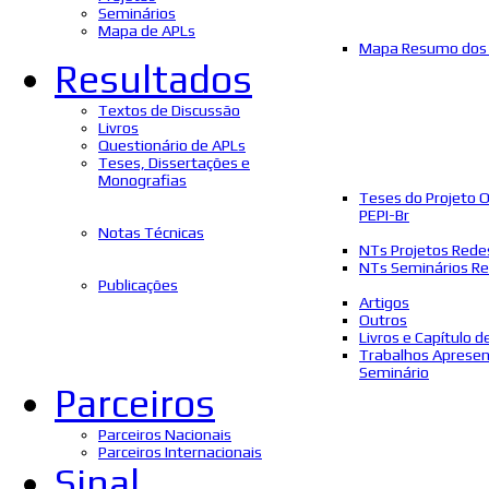
Seminários
Mapa de APLs
Mapa Resumo dos 
Resultados
Textos de Discussão
Livros
Questionário de APLs
Teses, Dissertações e
Monografias
Teses do Projeto 
PEPI-Br
Notas Técnicas
NTs Projetos Rede
NTs Seminários Re
Publicações
Artigos
Outros
Livros e Capítulo d
Trabalhos Aprese
Seminário
Parceiros
Parceiros Nacionais
Parceiros Internacionais
Sinal