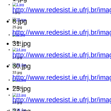
http://www.redesist.ie.ufrj.br/im
1.jpg
8.jpg
25.jpg
http://www.redesist.ie.ufrj.br/im
31.jpg
t2.jpg
http://www.redesist.ie.ufrj.br/im
14.jpg
30.jpg
33.jpg
http://www.redesist.ie.ufrj.br/im
25.jpg
31.jpg
http://www.redesist.ie.ufrj.br/im
23.jpg