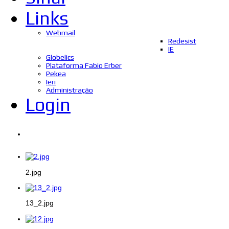
Links
Webmail
Redesist
IE
Globelics
Plataforma Fabio Erber
Pekea
Ieri
Administração
Login
2.jpg
13_2.jpg