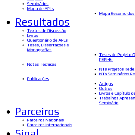
Seminários
Mapa de APLs
Mapa Resumo dos 
Resultados
Textos de Discussão
Livros
Questionário de APLs
Teses, Dissertações e
Monografias
Teses do Projeto 
PEPI-Br
Notas Técnicas
NTs Projetos Rede
NTs Seminários Re
Publicações
Artigos
Outros
Livros e Capítulo d
Trabalhos Aprese
Seminário
Parceiros
Parceiros Nacionais
Parceiros Internacionais
Sinal