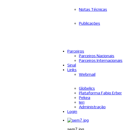
Notas Técnicas
Publicações
Parceiros
Parceiros Nacionais
Parceiros Internacionais
Sinal
Links
Webmail
Globelics
Plataforma Fabio Erber
Pekea
Ieri
Administração
Login
sem7.jpg