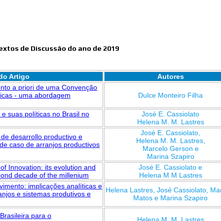
extos de Discussão do ano de 2019
o Artigo
Autores
ento a priori de uma Convenção
ticas - uma abordagem
Dulce Monteiro Filha
 e suas políticas no Brasil no
José E. Cassiolato
Helena M. M. Lastres
José E. Cassiolato,
s de desarrollo productivo e
Helena M. M. Lastres,
 de caso de arranjos productivos
Marcelo Gerson e
Marina Szapiro
of Innovation: its evolution and
José E. Cassiolato e
cond decade of the millenium
Helena M M Lastres
lvimento: implicações analíticas e
Helena Lastres, José Cassiolato, Ma
anjos e sistemas produtivos e
Matos e Marina Szapiro
Brasileira para o
Helena M. M. Lastres