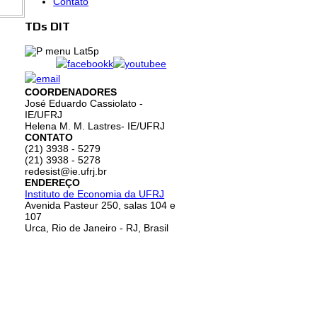
Contato
TDs DIT
COORDENADORES
José Eduardo Cassiolato -
IE/UFRJ
Helena M. M. Lastres- IE/UFRJ
CONTATO
(21) 3938 - 5279
(21) 3938 - 5278
redesist@ie.ufrj.br
ENDEREÇO
Instituto de Economia da UFRJ
Avenida Pasteur 250, salas 104 e
107
Urca, Rio de Janeiro - RJ, Brasil