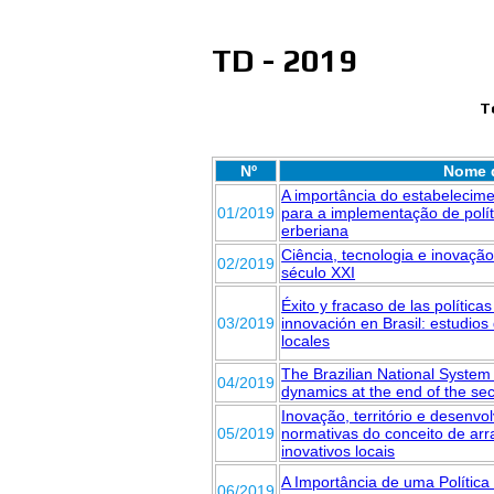
TD - 2019
T
Nº
Nome d
A importância do estabelecim
01/2019
para a implementação de polí
erberiana
Ciência, tecnologia e inovação
02/2019
século XXI
Éxito y fracaso de las política
03/2019
innovación en Brasil: estudios
locales
The Brazilian National System 
04/2019
dynamics at the end of the se
Inovação, território e desenvo
05/2019
normativas do conceito de arr
inovativos locais
A Importância de uma Política 
06/2019