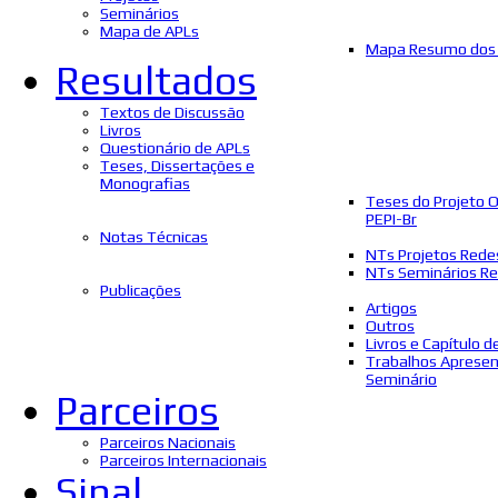
Seminários
Mapa de APLs
Mapa Resumo dos 
Resultados
Textos de Discussão
Livros
Questionário de APLs
Teses, Dissertações e
Monografias
Teses do Projeto 
PEPI-Br
Notas Técnicas
NTs Projetos Rede
NTs Seminários Re
Publicações
Artigos
Outros
Livros e Capítulo d
Trabalhos Aprese
Seminário
Parceiros
Parceiros Nacionais
Parceiros Internacionais
Sinal