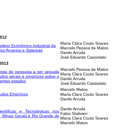
atório
Autor
2012
Maria Clara Couto Soares
omplexo Econômico-Industrial da
Marcelo Pessoa de Matos
os Arranjos e Sistemas
Danilo Arruda
José Eduardo Cassiolato
/2013
Marcelo Pessoa de Matos
ogia de pesquisa a ser seguida
Maria Clara Couto Soares
tudos gerais e empíricos sobre o
Danilo Arruda
rentes estados
José Eduardo Cassiolato
Marcelo Matos
tudos Empíricos
Maria Clara Couto Soares
Danilo Arruda
Danilo Arruda
entíficas e Tecnológicas nos
Fabio Stalivieri
o, Minas Gerais e Rio Grande do
Maria Clara Couto Soares
Marcelo Matos