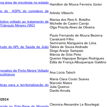
l na área de oncologia no estado
Hamilton de Moura Ferreira Júnior
udo do ASPIL do complexo de
Arlindo Villaschi
Marisa dos Reis A. Botelho
dutivo voltado ao tratamento de
Michelle de Castro Carrijo
 Triângulo Mineiro (MG)
Olga Priscila Alves de Oliveira
Paulo Fernando de Moura Bezerra
Cavalcanti Filho
Semíramis Mangueira de Lima
estudo do APL de Saúde de João
Tabira de Souza Andrade
Diogo Araújo Sampaio
Márcia de Góis Pinto
Queren Hapuque Borges Rodrigues
Edila de França Albuquerque Galdino
novativo de Porto Alegre Voltado
Ana Lúcia Tatsch
ncológicos
Maria Clara Couto Soares
Marcelo Matos
icas para a territorialização do
Julia Queiroz
Danilo Arruda
i/2014
Cleonice Alexandre Le Bourlegat
aúde no Polo-Base de Miranda