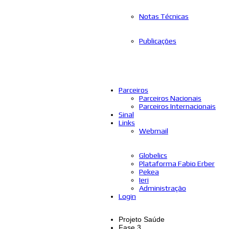
Notas Técnicas
Publicações
Parceiros
Parceiros Nacionais
Parceiros Internacionais
Sinal
Links
Webmail
Globelics
Plataforma Fabio Erber
Pekea
Ieri
Administração
Login
Projeto Saúde
Fase 3