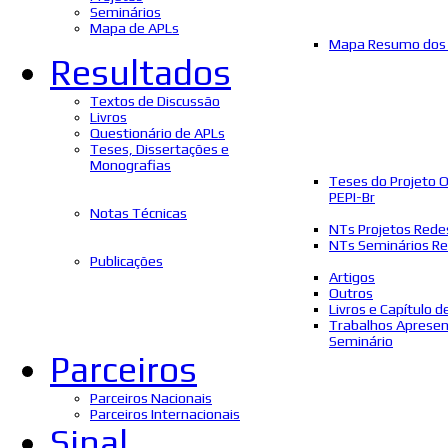
Seminários
Mapa de APLs
Mapa Resumo dos 
Resultados
Textos de Discussão
Livros
Questionário de APLs
Teses, Dissertações e
Monografias
Teses do Projeto 
PEPI-Br
Notas Técnicas
NTs Projetos Rede
NTs Seminários Re
Publicações
Artigos
Outros
Livros e Capítulo d
Trabalhos Aprese
Seminário
Parceiros
Parceiros Nacionais
Parceiros Internacionais
Sinal