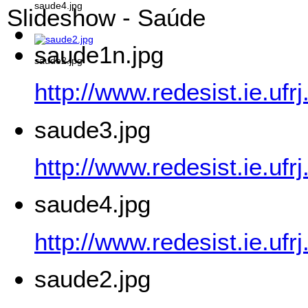
saude4.jpg
Slideshow - Saúde
saude1n.jpg
saude2.jpg
http://www.redesist.ie.uf
saude3.jpg
http://www.redesist.ie.uf
saude4.jpg
http://www.redesist.ie.uf
saude2.jpg