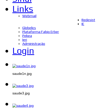
Links
Webmail
Redesist
IE
Globelics
Plataforma Fabio Erber
Pekea
Ieri
Administração
Login
saude1n.jpg
saude3.jpg